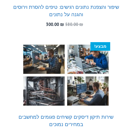
שיפור והצפנת נתונים רגישים: טיפים להסרת וירוסים
והגנה על נתונים
המחיר
המחיר
300.00
₪
580.00
₪
המקורי
הנוכחי
היה:
הוא:
300.00 ₪.
580.00 ₪.
מבצע!
שירות תיקון דיסקים קשיחים פגומים למחשבים
במחירים נמוכים